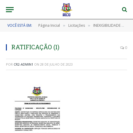
VOCÊ ESTÁ EM:
Página Inicial
Licitações
INEXIGIBILIDADE DE LICITAÇÃO Nº 202306210003 – INEX/CPL/PMM (CONTRATAÇÃO DE EMPRESA ESPECIALIZADA EM CONTABILIDADE PÚBLICA OBJETIVANDO A PRESTAÇÃO DOS SERVIÇOS DE ASSESSORIA E CONSULTORIA CONTÁBIL PARA REGISTRO E PROCESSAMENTO DAS INFORMAÇÕES DE EXECUÇÃO ORÇAMENTÁRIA, FINANCEIRA E CONTÁBEIS GERADAS PELAS SECRETARIAS E FUNDOS MUNICIPAIS DA PREFEITURA DE MOJU/PA)
»
»
RATIFICAÇÃO (1)
0
POR
CR2-ADMIN1
ON
28 DE JULHO DE 2023