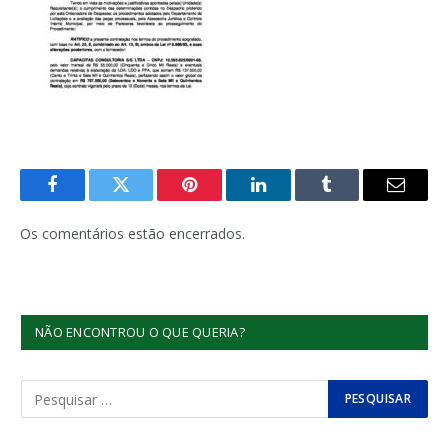
Facebook
Twitter
Pinterest
LinkedIn
Tumblr
E-
mail
Os comentários estão encerrados.
NÃO ENCONTROU O QUE QUERIA?