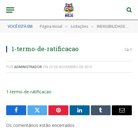
VOCÊ ESTÁ EM:
Página Inicial
Licitações
INEXIGIBILIDADE Nº 020/2016
»
»
1-termo-de-ratificacao
0
POR
ADMINISTRADOR
ON
23 DE NOVEMBRO DE 2016
1-termo-de-ratificacao
Facebook
Twitter
Pinterest
LinkedIn
Tumblr
E-
mail
Os comentários estão encerrados.