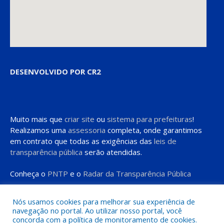
DESENVOLVIDO POR CR2
Muito mais que
criar site
ou
sistema para prefeituras
!
Realizamos uma
assessoria
completa, onde garantimos
em contrato que todas as exigências das
leis de
transparência pública
serão atendidas.
Conheça o
PNTP
e o
Radar da Transparência Pública
Nós usamos cookies para melhorar sua experiência de
navegação no portal. Ao utilizar nosso portal, você
concorda com a política de monitoramento de cookies.
Todos os direitos reservados a Prefeitura de Moju