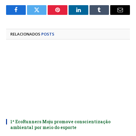
Facebook
Twitter
Pinterest
LinkedIn
Tumblr
E-
mail
RELACIONADOS
POSTS
1ª EcoRunners Moju promove conscientização
ambiental por meio do esporte