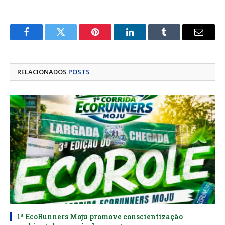
Facebook
Twitter
Pinterest
LinkedIn
Tumblr
E-
mail
RELACIONADOS
POSTS
1ª EcoRunners Moju promove conscientização