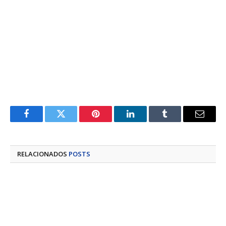
Facebook
Twitter
Pinterest
LinkedIn
Tumblr
E-
mail
RELACIONADOS
POSTS