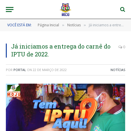
VOCÊ ESTÁ EM:
Página Inicial
Notícias
Já iniciamos a entrega do carnê do IPTU de 2022.
»
»
Já iniciamos a entrega do carnê do
0
IPTU de 2022.
POR
PORTAL
ON
22 DE MARÇO DE 2022
NOTÍCIAS