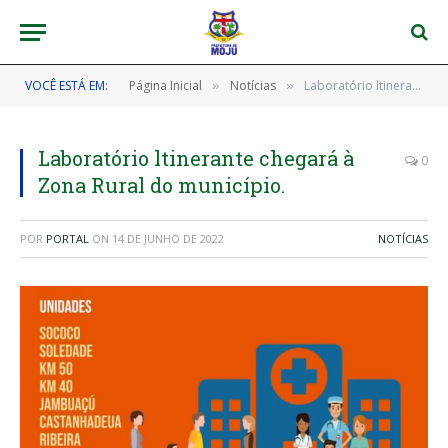
VOCÊ ESTÁ EM:
Página Inicial
Notícias
Laboratório ltinerante chegará à Zona Rural do município.
»
»
Laboratório ltinerante chegará à
0
Zona Rural do município.
POR
PORTAL
ON
14 DE JUNHO DE 2022
NOTÍCIAS