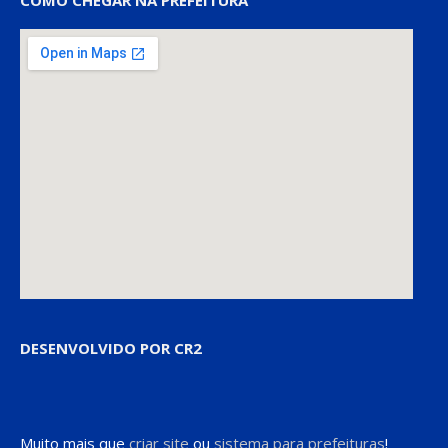
DESENVOLVIDO POR CR2
Muito mais que
criar site
ou
sistema para prefeituras
!