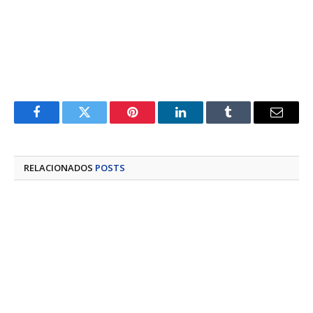
Facebook
Twitter
Pinterest
LinkedIn
Tumblr
E-
mail
RELACIONADOS
POSTS