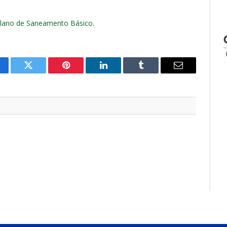
Plano de Saneamento Básico.
cebook
Twitter
Pinterest
LinkedIn
Tumblr
E-
mail