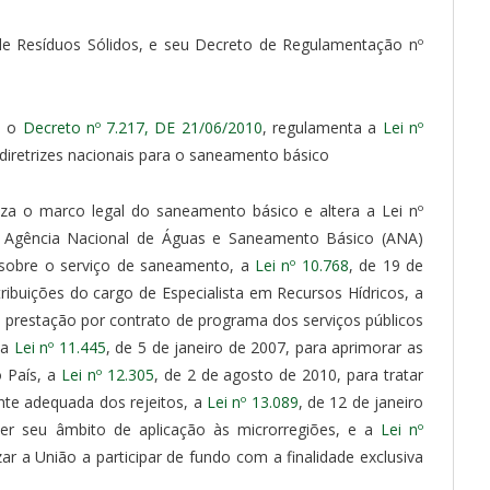
al de Resíduos Sólidos, e seu Decreto de Regulamentação nº
a o
Decreto nº 7.217, DE 21/06/2010
, regulamenta a
Lei nº
 diretrizes nacionais para o saneamento básico
iza o marco legal do saneamento básico e altera a Lei nº
r à Agência Nacional de Águas e Saneamento Básico (ANA)
 sobre o serviço de saneamento, a
Lei nº 10.768
, de 19 de
ibuições do cargo de Especialista em Recursos Hídricos, a
a prestação por contrato de programa dos serviços públicos
 a
Lei nº 11.445
, de 5 de janeiro de 2007, para aprimorar as
o País, a
Lei nº 12.305
, de 2 de agosto de 2010, para tratar
nte adequada dos rejeitos, a
Lei nº 13.089
, de 12 de janeiro
der seu âmbito de aplicação às microrregiões, e a
Lei nº
zar a União a participar de fundo com a finalidade exclusiva