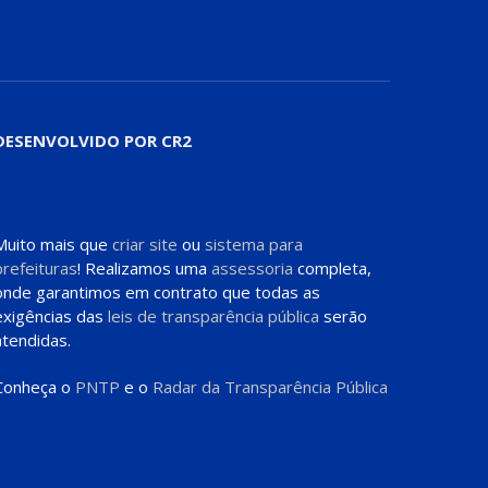
DESENVOLVIDO POR CR2
Muito mais que
criar site
ou
sistema para
prefeituras
! Realizamos uma
assessoria
completa,
onde garantimos em contrato que todas as
exigências das
leis de transparência pública
serão
atendidas.
Conheça o
PNTP
e o
Radar da Transparência Pública