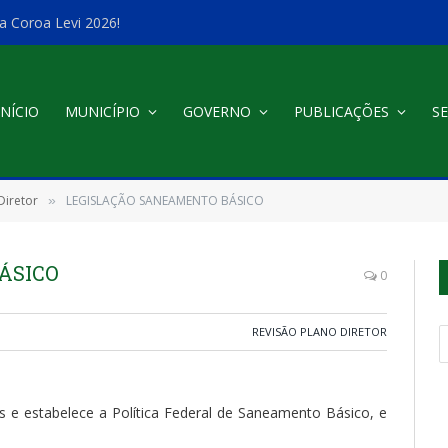
a Coroa Levi 2026!
INÍCIO
MUNICÍPIO
GOVERNO
PUBLICAÇÕES
SE
Diretor
LEGISLAÇÃO SANEAMENTO BÁSICO
»
ÁSICO
0
REVISÃO PLANO DIRETOR
ais e estabelece a Política Federal de Saneamento Básico, e