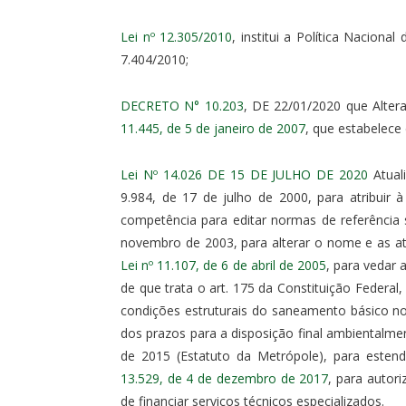
Lei nº 12.305/2010
, institui a Política Nacion
7.404/2010;
DECRETO N° 10.203
, DE 22/01/2020 que Alter
11.445, de 5 de janeiro de 2007
, que estabelece
Lei Nº 14.026 DE 15 DE JULHO DE 2020
Atual
9.984, de 17 de julho de 2000, para atribui
competência para editar normas de referência
novembro de 2003, para alterar o nome e as atr
Lei nº 11.107, de 6 de abril de 2005
, para vedar 
de que trata o art. 175 da Constituição Federal,
condições estruturais do saneamento básico n
dos prazos para a disposição final ambientalme
de 2015 (Estatuto da Metrópole), para esten
13.529, de 4 de dezembro de 2017
, para autori
de financiar serviços técnicos especializados.