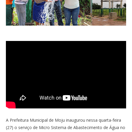
A Prefeitura Municipal de Moju inaugurou nessa quarta-feira
(27) o serviço de Micro Sistema de Abastecimento de Água no