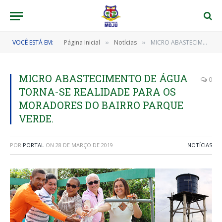
VOCÊ ESTÁ EM:
Página Inicial
Notícias
MICRO ABASTECIMENTO DE ÁGUA TORNA-SE REALIDADE PARA OS MORADORES DO BAIRRO PARQUE VERDE.
»
»
MICRO ABASTECIMENTO DE ÁGUA
0
TORNA-SE REALIDADE PARA OS
MORADORES DO BAIRRO PARQUE
VERDE.
POR
PORTAL
ON
28 DE MARÇO DE 2019
NOTÍCIAS