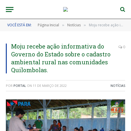
VOCÊ ESTÁ EM:
Página Inicial
Notícias
Moju recebe ação informativa do Governo do Estado sobre o cadastro ambiental rural nas comunidades Quilombolas.
»
»
Moju recebe ação informativa do
0
Governo do Estado sobre o cadastro
ambiental rural nas comunidades
Quilombolas.
POR
PORTAL
ON
11 DE MARÇO DE 2022
NOTÍCIAS