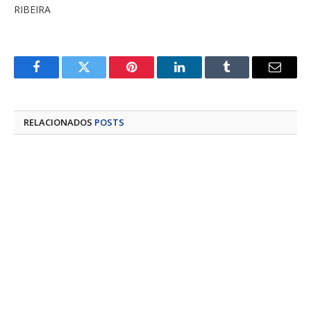
RIBEIRA
Facebook
Twitter
Pinterest
LinkedIn
Tumblr
E-
mail
RELACIONADOS
POSTS