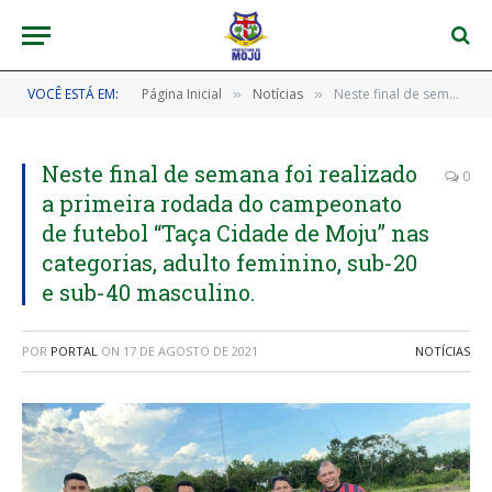
VOCÊ ESTÁ EM:
Página Inicial
Notícias
Neste final de semana foi realizado a primeira rodada do campeonato de futebol “Taça Cidade de Moju” nas categorias, adulto feminino, sub-20 e sub-40 masculino.
»
»
Neste final de semana foi realizado
0
a primeira rodada do campeonato
de futebol “Taça Cidade de Moju” nas
categorias, adulto feminino, sub-20
e sub-40 masculino.
POR
PORTAL
ON
17 DE AGOSTO DE 2021
NOTÍCIAS