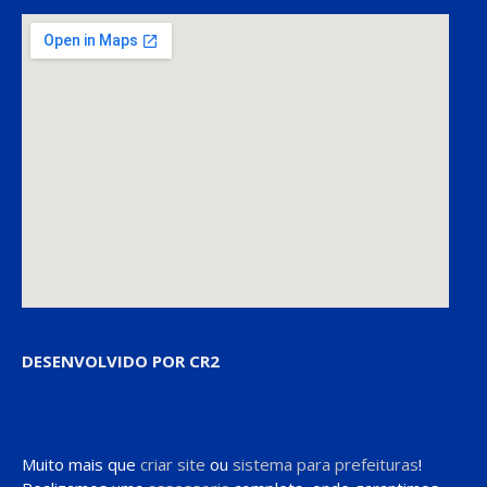
DESENVOLVIDO POR CR2
Muito mais que
criar site
ou
sistema para prefeituras
!