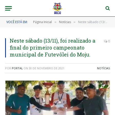
VOCÊ ESTÁ EM:
Página Inicial
Notícias
Neste sábado (13/11), foi realizado a final do primeiro campeonato municipal de Futevôlei do Moju.
»
»
Neste sábado (13/11), foi realizado a
0
final do primeiro campeonato
municipal de Futevôlei do Moju.
POR
PORTAL
ON
30 DE NOVEMBRO DE 2021
NOTÍCIAS