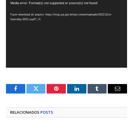
Tocador
Media error: Format(s) not supported or source(s) not found
de
Fazer download do arquivo: https://moju.pa.gov.br/wp-content/uploads/2021/11/vt-
vídeo
futevoley-2021.mp4?_=1
Facebook
Twitter
Pinterest
LinkedIn
Tumblr
E-
mail
RELACIONADOS
POSTS