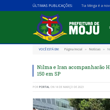
ÚLTIMAS PUBLICAÇÕES:
Tia Minga é a nov
VOCÊ ESTÁ EM:
Página Inicial
Notícias
N
»
»
Nilma e Iran acompanharão He
150 em SP
POR
PORTAL
ON
14 DE MARÇO DE 2023