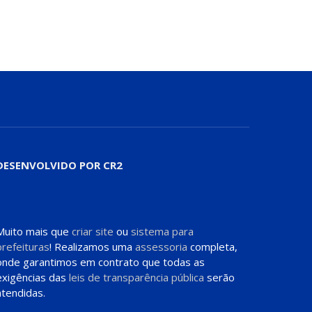
DESENVOLVIDO POR CR2
Muito mais que
criar site
ou
sistema para
prefeituras
! Realizamos uma
assessoria
completa,
onde garantimos em contrato que todas as
exigências das
leis de transparência pública
serão
atendidas.