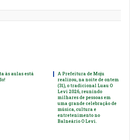
mail
ta às aulas está
A Prefeitura de Moju
o!
realizou, na noite de ontem
(31), o tradicional Luau O
Levi 2026, reunindo
milhares de pessoas em
uma grande celebração de
música, cultura e
entretenimento no
Balneário O Levi.