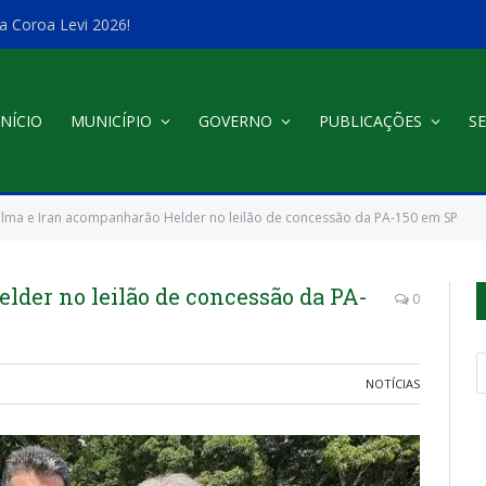
a Coroa Levi 2026!
INÍCIO
MUNICÍPIO
GOVERNO
PUBLICAÇÕES
SE
ilma e Iran acompanharão Helder no leilão de concessão da PA-150 em SP
lder no leilão de concessão da PA-
0
NOTÍCIAS