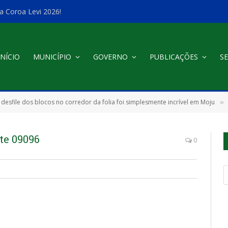
a Coroa Levi 2026!
INÍCIO
MUNICÍPIO
GOVERNO
PUBLICAÇÕES
SE
 desfile dos blocos no corredor da folia foi simplesmente incrível em Moju
»
te 09096
0