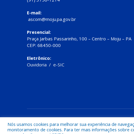
E-mail:
ascom@moju.pa.gov.br
Presencial:
Praça Jarbas Passarinho, 100 – Centro – Moju – PA
CEP: 68450-000
Eletrônico:
Ouvidoria
/
e-SIC
Todos os direitos reservados a Prefeitura de Moju
Nós usamos cookies para melhorar sua experiência de navegação
monitoramento de cookies. Para ter mais informações sobre como