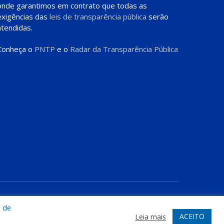
onde garantimos em contrato que todas as
exigências das
leis de transparência pública
serão
atendidas.
Conheça o
PNTP
e o
Radar da Transparência Pública
te
Acessar Área Administrativa
Acessar o Webmail
a de
ACEITO
Leia mais