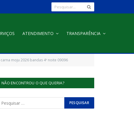
RVIÇOS
ATENDIMENTO
TRANSPARÊNCIA
carna moju 2026 bandas 4º noite 09096
NÃO ENCONTROU O QUE QUERIA?