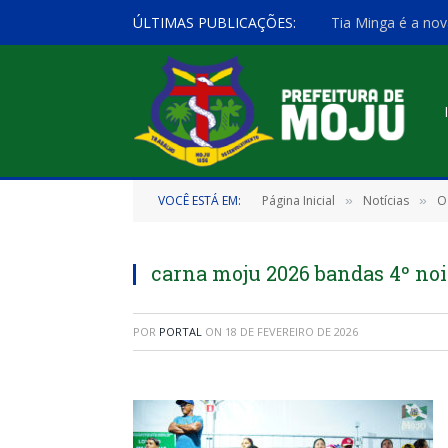
ÚLTIMAS PUBLICAÇÕES:
Tia Minga é a nov
VOCÊ ESTÁ EM:
Página Inicial
Notícias
O
»
»
carna moju 2026 bandas 4º noi
POR
PORTAL
ON
18 DE FEVEREIRO DE 2026