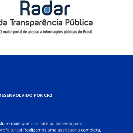
DESENVOLVIDO POR CR2
Muito mais que
criar site
ou
sistema para
prefeituras
! Realizamos uma
assessoria
completa,