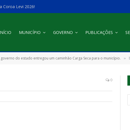
a Coroa Levi 2026!
INÍCIO
MUNICÍPIO
GOVERNO
PUBLICAÇÕES
SE
 governo do estado entregou um caminhão Carga Seca para o município.
»
0