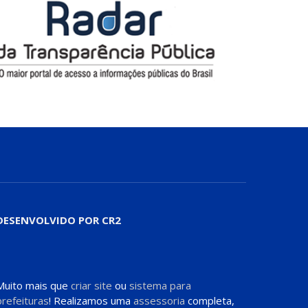
DESENVOLVIDO POR CR2
Muito mais que
criar site
ou
sistema para
prefeituras
! Realizamos uma
assessoria
completa,