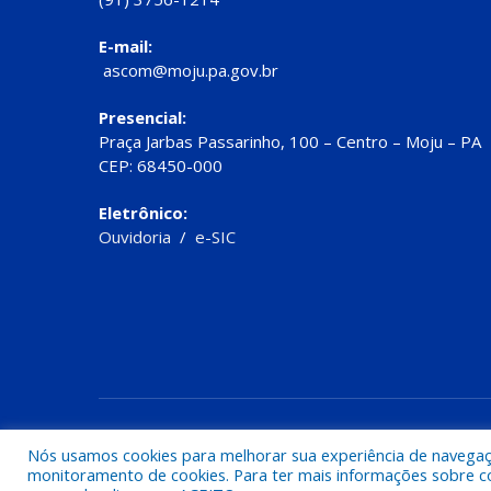
E-mail:
ascom@moju.pa.gov.br
Presencial:
Praça Jarbas Passarinho, 100 – Centro – Moju – PA
CEP: 68450-000
Eletrônico:
Ouvidoria
/
e-SIC
Todos os direitos reservados a Prefeitura de Moju
Nós usamos cookies para melhorar sua experiência de navegação
monitoramento de cookies. Para ter mais informações sobre como