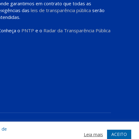
onde garantimos em contrato que todas as
exigências das
leis de transparência pública
serão
atendidas.
Conheça o
PNTP
e o
Radar da Transparência Pública
te
Acessar Área Administrativa
Acessar o Webmail
a de
ACEITO
Leia mais