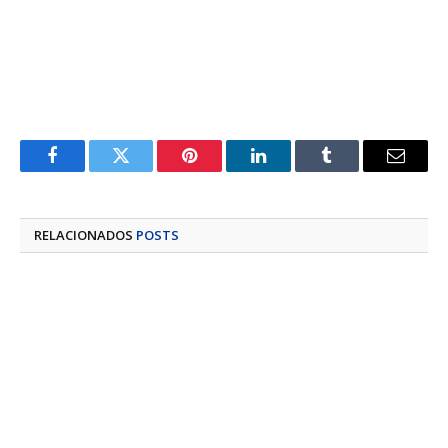
Facebook
Twitter
Pinterest
LinkedIn
Tumblr
E-
mail
RELACIONADOS
POSTS