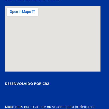
DESENVOLVIDO POR CR2
Muito mais que
criar site
ou
sistema para prefeituras
!