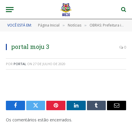
VOCÊ ESTÁ EM:
Página Inicial
Notícias
OBRAS: Prefeitura inaugura o Novo Portal da cidade.
»
»
portal moju 3
0
POR
PORTAL
ON
27 DE JULHO DE 2020
Facebook
Twitter
Pinterest
LinkedIn
Tumblr
E-
mail
Os comentários estão encerrados.