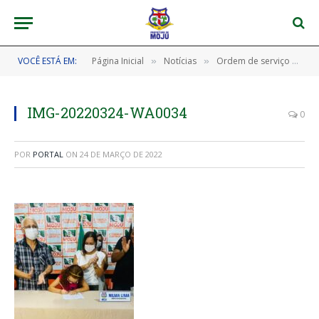
VOCÊ ESTÁ EM:
Página Inicial
Notícias
Ordem de serviço para construção de praça na Vila Betânia é assinada.
»
»
IMG-20220324-WA0034
0
POR
PORTAL
ON
24 DE MARÇO DE 2022