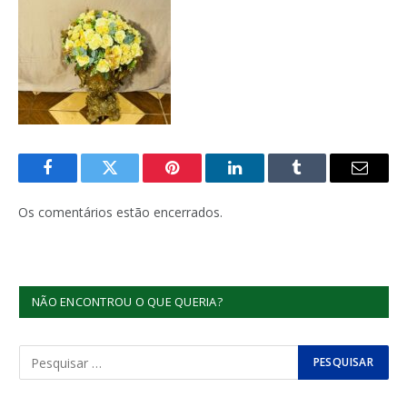
Facebook
Twitter
Pinterest
LinkedIn
Tumblr
E-
mail
Os comentários estão encerrados.
NÃO ENCONTROU O QUE QUERIA?