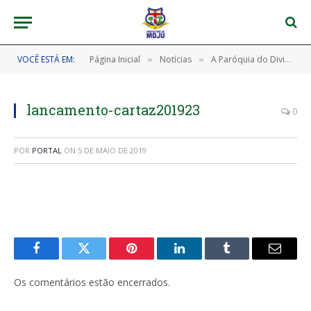
VOCÊ ESTÁ EM:
Página Inicial
Notícias
A Paróquia do Divino Espírito Santo, em Moju, realizou evento especial para o lançamento do cartaz da Festividade 2019.
»
»
lancamento-cartaz201923
0
POR
PORTAL
ON
5 DE MAIO DE 2019
Facebook
Twitter
Pinterest
LinkedIn
Tumblr
E-
mail
Os comentários estão encerrados.