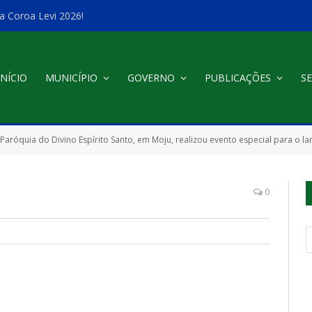
a Coroa Levi 2026!
INÍCIO
MUNICÍPIO
GOVERNO
PUBLICAÇÕES
SE
 Paróquia do Divino Espírito Santo, em Moju, realizou evento especial para o l
0