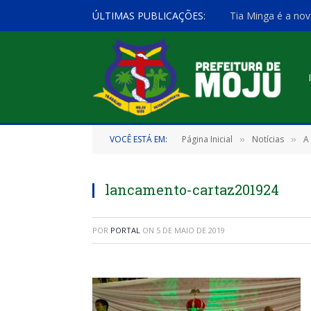
ÚLTIMAS PUBLICAÇÕES:
Tia Minga é a nov
VOCÊ ESTÁ EM:
Página Inicial
Notícias
A
»
»
lancamento-cartaz201924
POR
PORTAL
ON
5 DE MAIO DE 2019