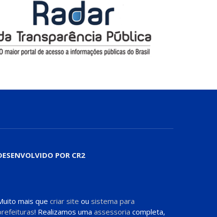
DESENVOLVIDO POR CR2
Muito mais que
criar site
ou
sistema para
prefeituras
! Realizamos uma
assessoria
completa,