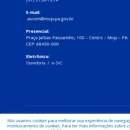
E-mail:
ascom@moju.pa.gov.br
Presencial:
Praça Jarbas Passarinho, 100 – Centro – Moju – PA
CEP: 68450-000
Eletrônico:
Ouvidoria
/
e-SIC
Todos os direitos reservados a Prefeitura de Moju
Nós usamos cookies para melhorar sua experiência de navegação
monitoramento de cookies. Para ter mais informações sobre como