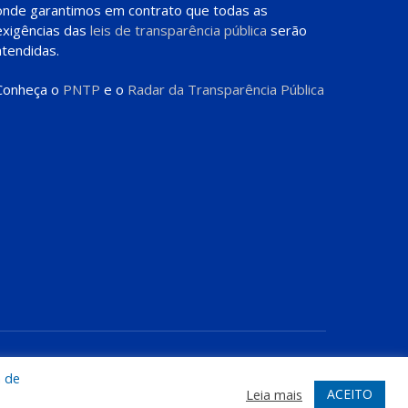
onde garantimos em contrato que todas as
exigências das
leis de transparência pública
serão
atendidas.
Conheça o
PNTP
e o
Radar da Transparência Pública
te
Acessar Área Administrativa
Acessar o Webmail
a de
ACEITO
Leia mais