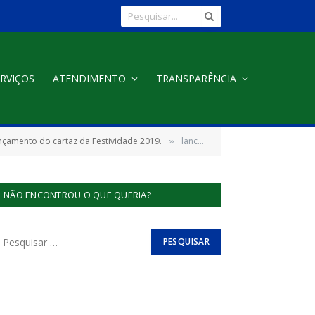
RVIÇOS
ATENDIMENTO
TRANSPARÊNCIA
ançamento do cartaz da Festividade 2019.
lancamento-cartaz201924
»
NÃO ENCONTROU O QUE QUERIA?