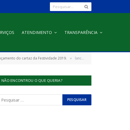
RVIÇOS
ATENDIMENTO
TRANSPARÊNCIA
ançamento do cartaz da Festividade 2019.
lancamento-cartaz201951
»
NÃO ENCONTROU O QUE QUERIA?