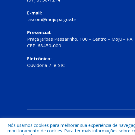
E-mail:
ascom@moju.pa.gov.br
Presencial:
Praça Jarbas Passarinho, 100 – Centro – Moju – PA
CEP: 68450-000
Eletrônico:
Ouvidoria
/
e-SIC
Todos os direitos reservados a Prefeitura de Moju
Nós usamos cookies para melhorar sua experiência de navegação
monitoramento de cookies. Para ter mais informações sobre como