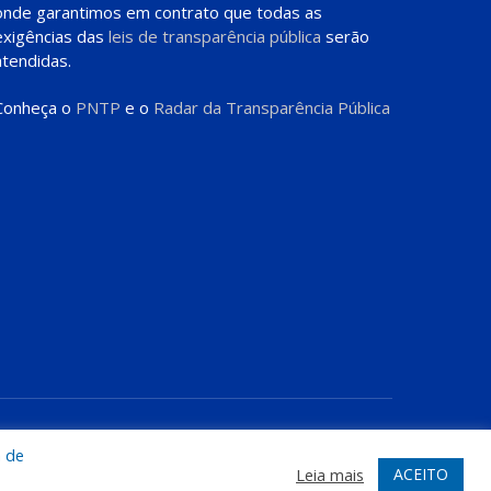
onde garantimos em contrato que todas as
exigências das
leis de transparência pública
serão
atendidas.
Conheça o
PNTP
e o
Radar da Transparência Pública
te
Acessar Área Administrativa
Acessar o Webmail
a de
ACEITO
Leia mais