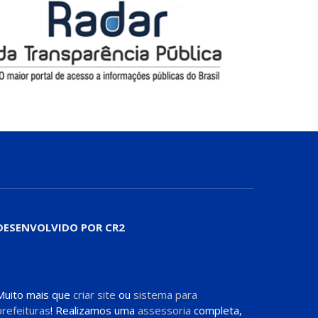
DESENVOLVIDO POR CR2
Muito mais que
criar site
ou
sistema para
prefeituras
! Realizamos uma
assessoria
completa,