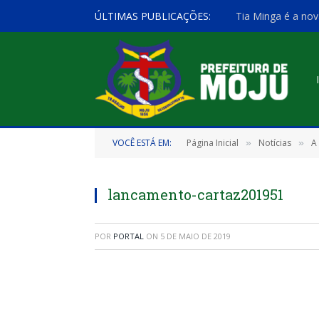
ÚLTIMAS PUBLICAÇÕES:
Tia Minga é a nov
VOCÊ ESTÁ EM:
Página Inicial
Notícias
A
»
»
lancamento-cartaz201951
POR
PORTAL
ON
5 DE MAIO DE 2019