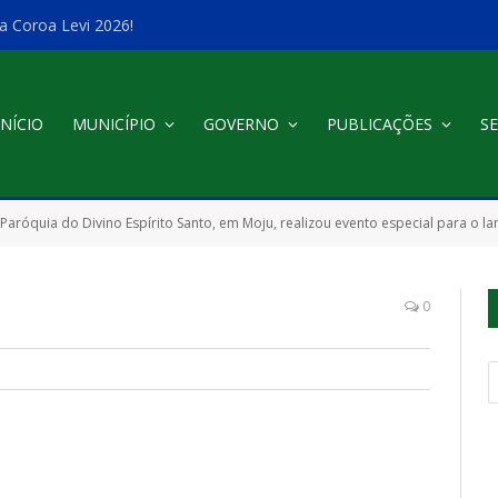
a Coroa Levi 2026!
INÍCIO
MUNICÍPIO
GOVERNO
PUBLICAÇÕES
SE
 Paróquia do Divino Espírito Santo, em Moju, realizou evento especial para o l
0