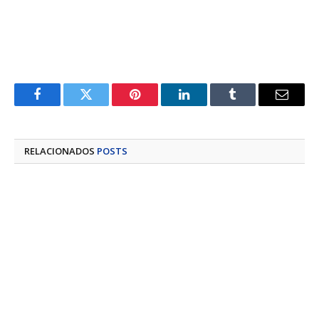
Facebook
Twitter
Pinterest
LinkedIn
Tumblr
E-
mail
RELACIONADOS
POSTS