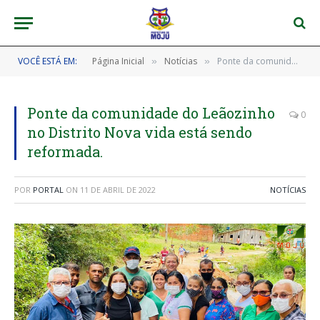
VOCÊ ESTÁ EM:
Página Inicial
Notícias
Ponte da comunidade do Leãozinho no Distrito Nova vida está sendo reformada.
»
»
Ponte da comunidade do Leãozinho
0
no Distrito Nova vida está sendo
reformada.
POR
PORTAL
ON
11 DE ABRIL DE 2022
NOTÍCIAS