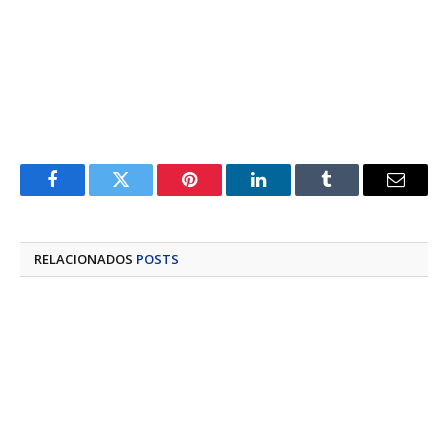
Facebook
Twitter
Pinterest
LinkedIn
Tumblr
E-
mail
RELACIONADOS
POSTS