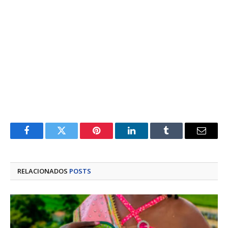
Facebook
Twitter
Pinterest
LinkedIn
Tumblr
E-
mail
RELACIONADOS
POSTS