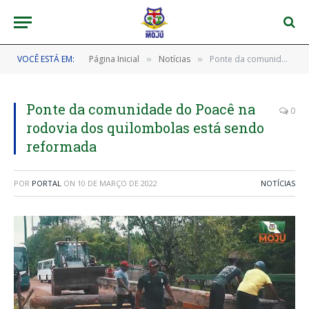
VOCÊ ESTÁ EM:
Página Inicial
Notícias
Ponte da comunidade do Poacê na rodovia dos quilombolas está sendo reformada
»
»
Ponte da comunidade do Poacê na
0
rodovia dos quilombolas está sendo
reformada
POR
PORTAL
ON
10 DE MARÇO DE 2022
NOTÍCIAS