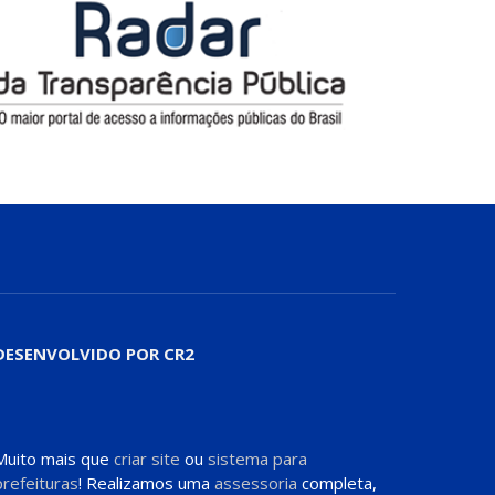
DESENVOLVIDO POR CR2
Muito mais que
criar site
ou
sistema para
prefeituras
! Realizamos uma
assessoria
completa,