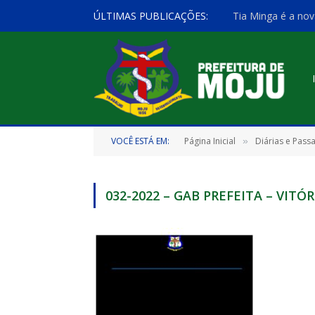
ÚLTIMAS PUBLICAÇÕES:
Tia Minga é a nov
VOCÊ ESTÁ EM:
Página Inicial
Diárias e Pass
»
032-2022 – GAB PREFEITA – VITÓ