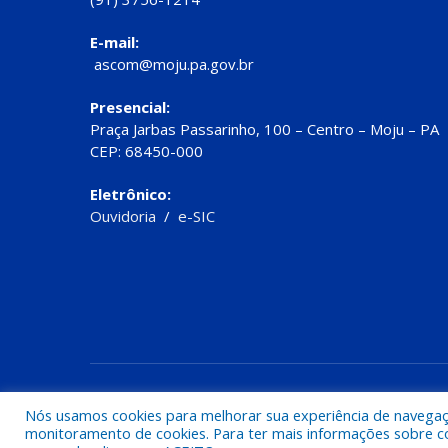
E-mail:
ascom@moju.pa.gov.br
Presencial:
Praça Jarbas Passarinho, 100 – Centro – Moju – PA
CEP: 68450-000
Eletrônico:
Ouvidoria
/
e-SIC
Todos os direitos reservados a Prefeitura de Moju
Nós usamos cookies para melhorar sua experiência de navegação
monitoramento de cookies. Para ter mais informações sobre como