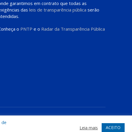
onde garantimos em contrato que todas as
exigências das
leis de transparência pública
serão
atendidas.
Conheça o
PNTP
e o
Radar da Transparência Pública
te
Acessar Área Administrativa
Acessar o Webmail
a de
ACEITO
Leia mais