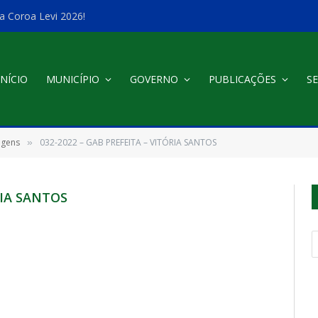
a Coroa Levi 2026!
INÍCIO
MUNICÍPIO
GOVERNO
PUBLICAÇÕES
SE
agens
032-2022 – GAB PREFEITA – VITÓRIA SANTOS
»
RIA SANTOS