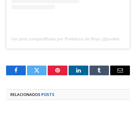
Um post compartilhado por Prefeitura de Moju (@prefeituramoju)
Facebook
Twitter
Pinterest
LinkedIn
Tumblr
E-
mail
RELACIONADOS
POSTS