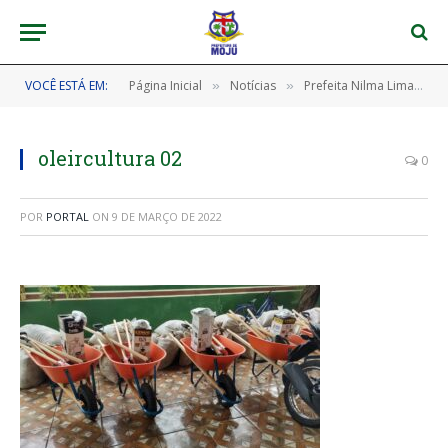
VOCÊ ESTÁ EM:
Página Inicial
Notícias
Prefeita Nilma Lima entrega kits de Olericultura para o projeto ‘Quintal produtivo’.
»
»
oleircultura 02
0
POR
PORTAL
ON
9 DE MARÇO DE 2022