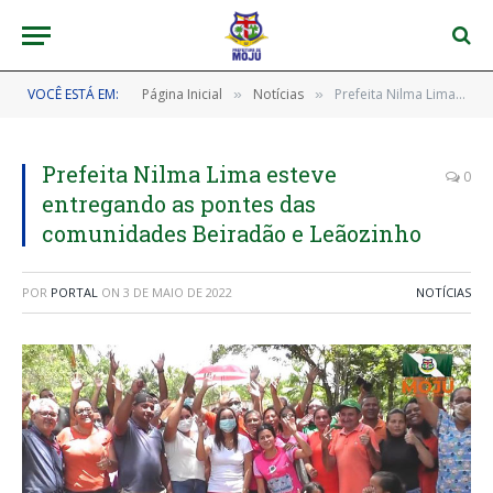
VOCÊ ESTÁ EM:
Página Inicial
Notícias
Prefeita Nilma Lima esteve entregando as pontes das comunidades Beiradão e Leãozinho
»
»
Prefeita Nilma Lima esteve
0
entregando as pontes das
comunidades Beiradão e Leãozinho
POR
PORTAL
ON
3 DE MAIO DE 2022
NOTÍCIAS