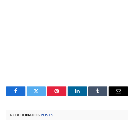
Facebook
Twitter
Pinterest
LinkedIn
Tumblr
E-
mail
RELACIONADOS
POSTS