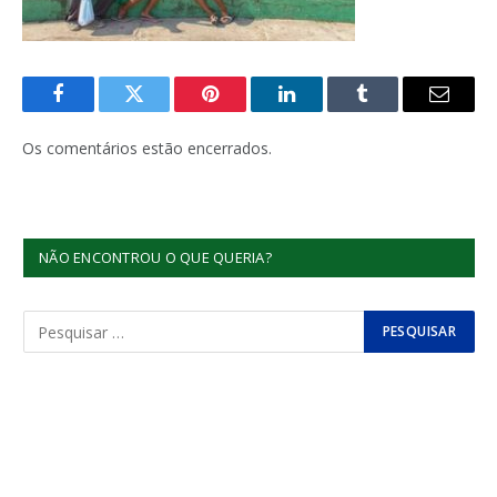
Facebook
Twitter
Pinterest
LinkedIn
Tumblr
E-
mail
Os comentários estão encerrados.
NÃO ENCONTROU O QUE QUERIA?