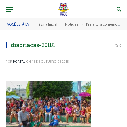
VOCÊ ESTÁ EM:
Página Inicial
Notícias
Prefeitura comemora dia das crianças com muita alegria.
»
»
diacriacas-20181
0
POR
PORTAL
ON
16 DE OUTUBRO DE 2018