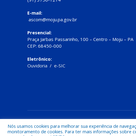
E-mail:
ascom@moju.pa.gov.br
Presencial:
Praça Jarbas Passarinho, 100 – Centro – Moju – PA
CEP: 68450-000
Eletrônico:
Ouvidoria
/
e-SIC
Todos os direitos reservados a Prefeitura de Moju
Nós usamos cookies para melhorar sua experiência de navegação
monitoramento de cookies. Para ter mais informações sobre como