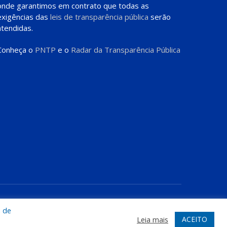
onde garantimos em contrato que todas as
exigências das
leis de transparência pública
serão
atendidas.
Conheça o
PNTP
e o
Radar da Transparência Pública
te
Acessar Área Administrativa
Acessar o Webmail
a de
ACEITO
Leia mais