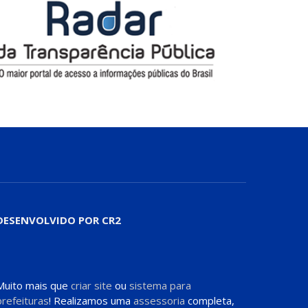
DESENVOLVIDO POR CR2
Muito mais que
criar site
ou
sistema para
prefeituras
! Realizamos uma
assessoria
completa,