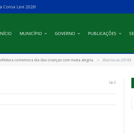
a Coroa Levi 2026!
INÍCIO
MUNICÍPIO
GOVERNO
PUBLICAÇÕES
SE
refeitura comemora dia das crianças com muita alegria.
diacriacas-20183
»
0