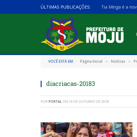
ÚLTIMAS PUBLICAÇÕES:
Tia Minga é a nov
VOCÊ ESTÁ EM:
Página Inicial
Notícias
P
»
»
diacriacas-20183
POR
PORTAL
ON
16 DE OUTUBRO DE 2018