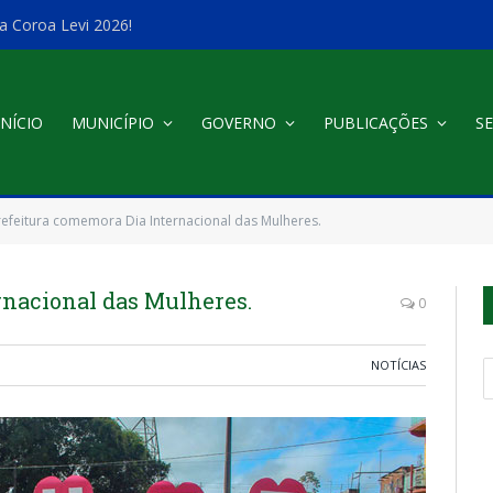
a Coroa Levi 2026!
INÍCIO
MUNICÍPIO
GOVERNO
PUBLICAÇÕES
SE
refeitura comemora Dia Internacional das Mulheres.
rnacional das Mulheres.
0
NOTÍCIAS