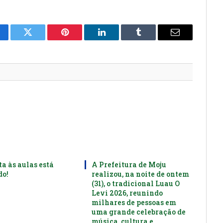
cebook
Twitter
Pinterest
LinkedIn
Tumblr
E-
mail
ta às aulas está
A Prefeitura de Moju
o!
realizou, na noite de ontem
(31), o tradicional Luau O
Levi 2026, reunindo
milhares de pessoas em
uma grande celebração de
música, cultura e