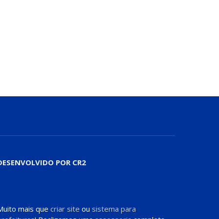
DESENVOLVIDO POR CR2
Muito mais que
criar site
ou
sistema para