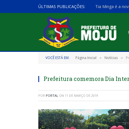
ÚLTIMAS PUBLICAÇÕES:
Tia Minga é a nov
VOCÊ ESTÁ EM:
Página Inicial
Notícias
P
»
»
Prefeitura comemora Dia Inte
POR
PORTAL
ON
11 DE MARÇO DE 2019