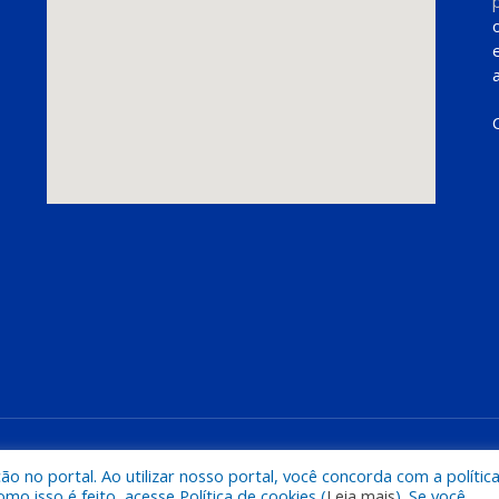
Mapa do Si
 no portal. Ao utilizar nosso portal, você concorda com a polític
 isso é feito, acesse Política de cookies (
Leia mais
). Se você