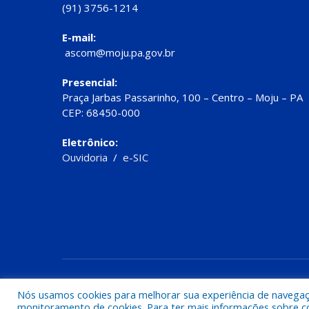
(91) 3756-1214
E-mail:
ascom@moju.pa.gov.br
Presencial:
Praça Jarbas Passarinho, 100 – Centro – Moju – PA
CEP: 68450-000
Eletrônico:
Ouvidoria
/
e-SIC
Todos os direitos reservados a Prefeitura de Moju
Nós usamos cookies para melhorar sua experiência de navegação
monitoramento de cookies. Para ter mais informações sobre como