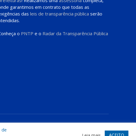
prefeituras
! Realizamos uma
assessoria
completa,
onde garantimos em contrato que todas as
exigências das
leis de transparência pública
serão
atendidas.
Conheça o
PNTP
e o
Radar da Transparência Pública
te
Acessar Área Administrativa
Acessar o Webmail
a de
ACEITO
Leia mais