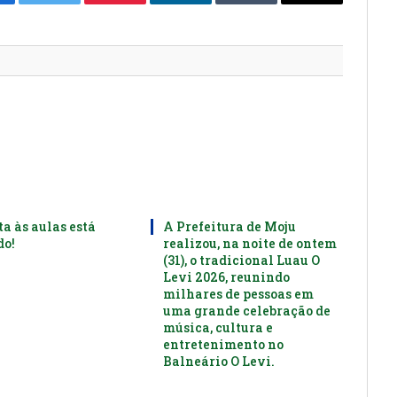
cebook
Twitter
Pinterest
LinkedIn
Tumblr
E-
mail
ta às aulas está
A Prefeitura de Moju
o!
realizou, na noite de ontem
(31), o tradicional Luau O
Levi 2026, reunindo
milhares de pessoas em
uma grande celebração de
música, cultura e
entretenimento no
Balneário O Levi.