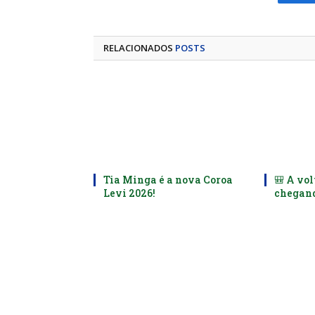
Fa
RELACIONADOS
POSTS
Tia Minga é a nova Coroa
🎒 A vol
Levi 2026!
chegand