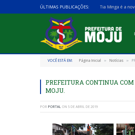
ÚLTIMAS PUBLICAÇÕES:
Tia Minga é a nov
VOCÊ ESTÁ EM:
Página Inicial
Notícias
P
»
»
PREFEITURA CONTINUA COM
MOJU.
POR
PORTAL
ON
5 DE ABRIL DE 2019