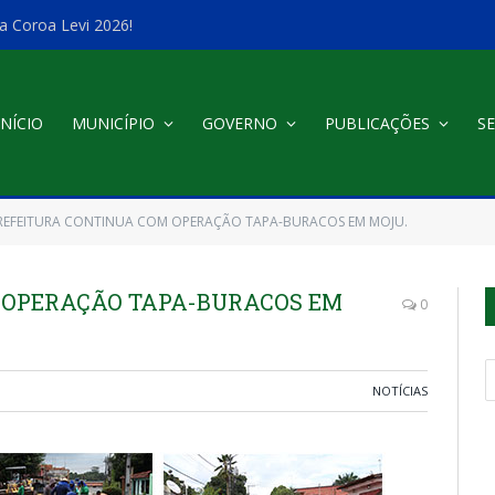
a Coroa Levi 2026!
INÍCIO
MUNICÍPIO
GOVERNO
PUBLICAÇÕES
SE
REFEITURA CONTINUA COM OPERAÇÃO TAPA-BURACOS EM MOJU.
 OPERAÇÃO TAPA-BURACOS EM
0
NOTÍCIAS