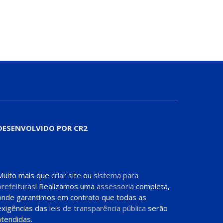
DESENVOLVIDO POR CR2
Muito mais que
criar site
ou
sistema para
prefeituras
! Realizamos uma
assessoria
completa,
onde garantimos em contrato que todas as
exigências das
leis de transparência pública
serão
atendidas.