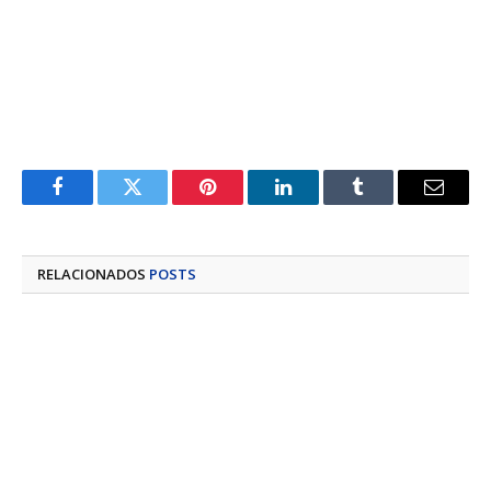
Facebook
Twitter
Pinterest
LinkedIn
Tumblr
E-
mail
RELACIONADOS
POSTS