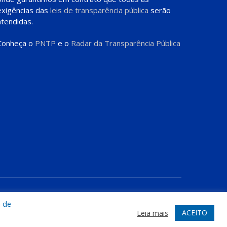
exigências das
leis de transparência pública
serão
atendidas.
Conheça o
PNTP
e o
Radar da Transparência Pública
te
Acessar Área Administrativa
Acessar o Webmail
a de
ACEITO
Leia mais