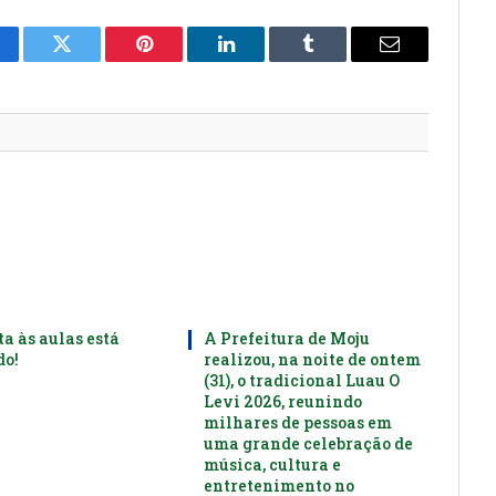
cebook
Twitter
Pinterest
LinkedIn
Tumblr
E-
mail
ta às aulas está
A Prefeitura de Moju
o!
realizou, na noite de ontem
(31), o tradicional Luau O
Levi 2026, reunindo
milhares de pessoas em
uma grande celebração de
música, cultura e
entretenimento no