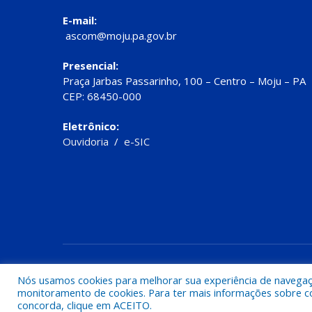
E-mail:
ascom@moju.pa.gov.br
Presencial:
Praça Jarbas Passarinho, 100 – Centro – Moju – PA
CEP: 68450-000
Eletrônico:
Ouvidoria
/
e-SIC
Todos os direitos reservados a Prefeitura de Moju
Nós usamos cookies para melhorar sua experiência de navegação
monitoramento de cookies. Para ter mais informações sobre como
concorda, clique em ACEITO.