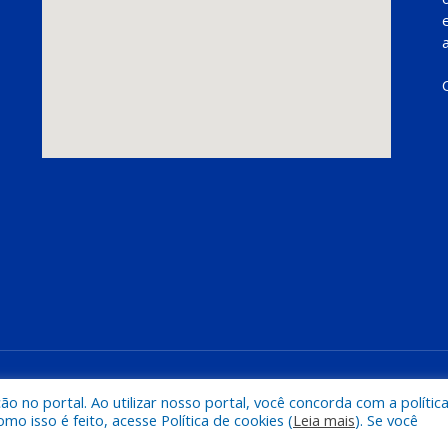
Mapa do Si
 no portal. Ao utilizar nosso portal, você concorda com a polític
 isso é feito, acesse Política de cookies (
Leia mais
). Se você