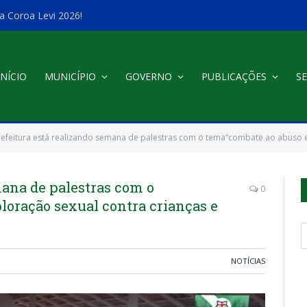
a Coroa Levi 2026!
INÍCIO
MUNICÍPIO
GOVERNO
PUBLICAÇÕES
SE
refeitura está realizando semana de palestras com o tema“combate ao abuso e a e
mana de palestras com o
0
loração sexual contra crianças e
NOTÍCIAS