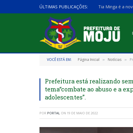
ÚLTIMAS PUBLICAÇÕES:
Tia Minga é a nov
VOCÊ ESTÁ EM:
Página Inicial
Notícias
P
»
»
Prefeitura está realizando se
tema“combate ao abuso e a exp
adolescentes”.
POR
PORTAL
ON
19 DE MAIO DE 2022