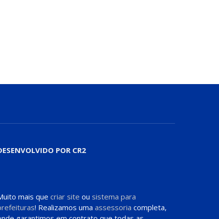
DESENVOLVIDO POR CR2
Muito mais que
criar site
ou
sistema para
prefeituras
! Realizamos uma
assessoria
completa,
onde garantimos em contrato que todas as