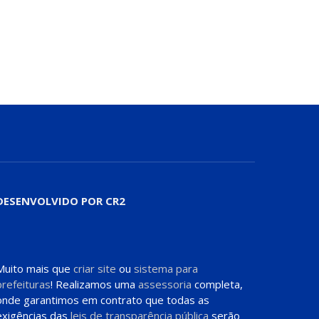
DESENVOLVIDO POR CR2
Muito mais que
criar site
ou
sistema para
prefeituras
! Realizamos uma
assessoria
completa,
onde garantimos em contrato que todas as
exigências das
leis de transparência pública
serão