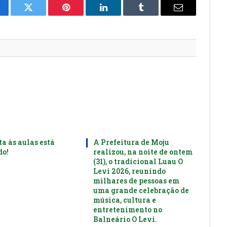
cebook
Twitter
Pinterest
LinkedIn
Tumblr
E-
mail
ta às aulas está
A Prefeitura de Moju
o!
realizou, na noite de ontem
(31), o tradicional Luau O
Levi 2026, reunindo
milhares de pessoas em
uma grande celebração de
música, cultura e
entretenimento no
Balneário O Levi.