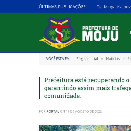
ÚLTIMAS PUBLICAÇÕES:
Tia Minga é a nov
VOCÊ ESTÁ EM:
Página Inicial
Notícias
P
»
»
Prefeitura está recuperando o
garantindo assim mais trafeg
comunidade.
POR
PORTAL
ON
17 DE AGOSTO DE 2022