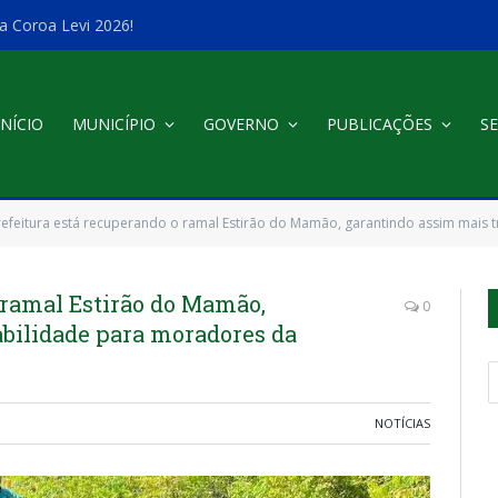
a Coroa Levi 2026!
INÍCIO
MUNICÍPIO
GOVERNO
PUBLICAÇÕES
SE
refeitura está recuperando o ramal Estirão do Mamão, garantindo assim mais
 ramal Estirão do Mamão,
0
abilidade para moradores da
NOTÍCIAS