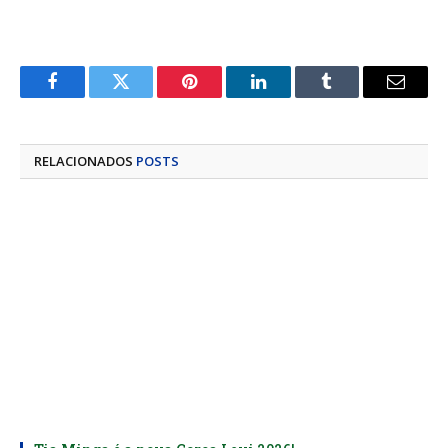
Facebook
Twitter
Pinterest
LinkedIn
Tumblr
E-
mail
RELACIONADOS
POSTS