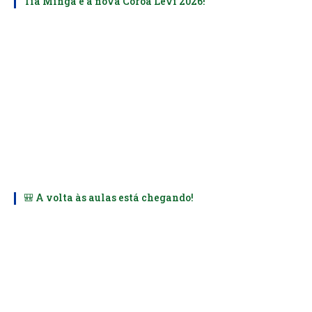
Tia Minga é a nova Coroa Levi 2026!
🎒 A volta às aulas está chegando!