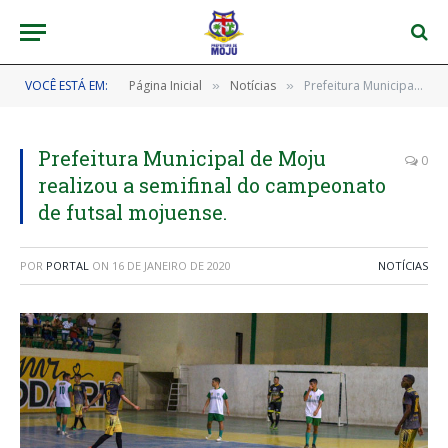
VOCÊ ESTÁ EM:
Página Inicial
Notícias
Prefeitura Municipal de Moju realizou a semifinal do campeonato de futsal mojuense.
»
»
Prefeitura Municipal de Moju
0
realizou a semifinal do campeonato
de futsal mojuense.
POR
PORTAL
ON
16 DE JANEIRO DE 2020
NOTÍCIAS