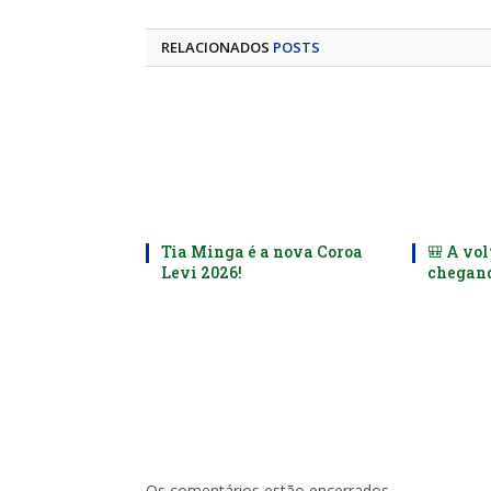
RELACIONADOS
POSTS
Tia Minga é a nova Coroa
🎒 A vol
Levi 2026!
chegand
Os comentários estão encerrados.