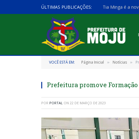
ÚLTIMAS PUBLICAÇÕES:
Tia Minga é a nov
VOCÊ ESTÁ EM:
Página Inicial
Notícias
P
»
»
Prefeitura promove Formação p
POR
PORTAL
ON
22 DE MARÇO DE 2023