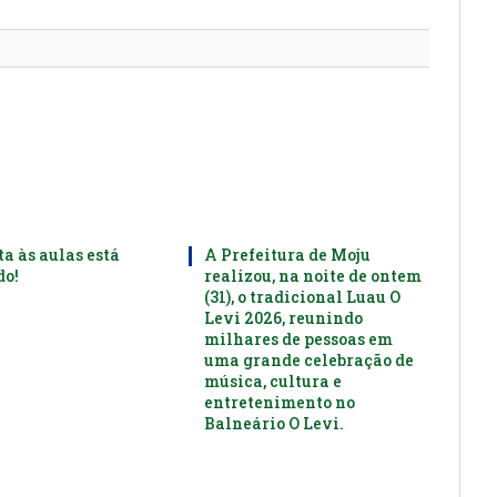
mail
ta às aulas está
A Prefeitura de Moju
o!
realizou, na noite de ontem
(31), o tradicional Luau O
Levi 2026, reunindo
milhares de pessoas em
uma grande celebração de
música, cultura e
entretenimento no
Balneário O Levi.