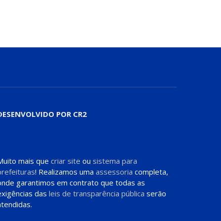
DESENVOLVIDO POR CR2
Muito mais que
criar site
ou
sistema para
prefeituras
! Realizamos uma
assessoria
completa,
onde garantimos em contrato que todas as
exigências das
leis de transparência pública
serão
atendidas.