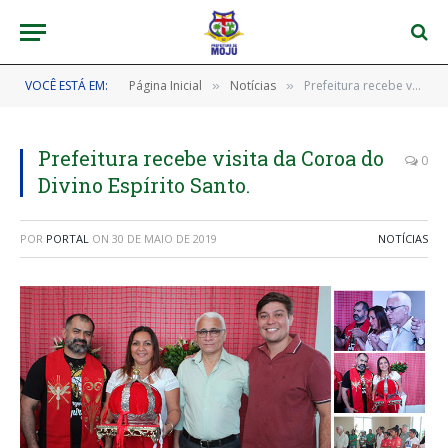
VOCÊ ESTÁ EM:
Página Inicial
Notícias
Prefeitura recebe visita da Coroa do Divino Espírito Santo.
»
»
Prefeitura recebe visita da Coroa do
0
Divino Espírito Santo.
POR
PORTAL
ON
30 DE MAIO DE 2019
NOTÍCIAS