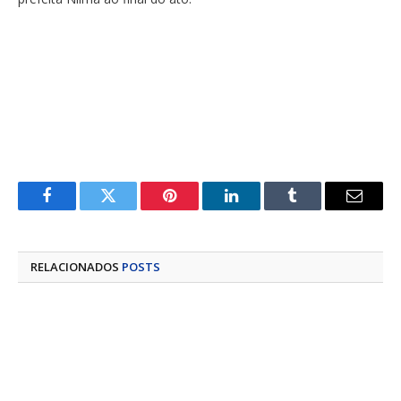
Facebook
Twitter
Pinterest
LinkedIn
Tumblr
E-
mail
RELACIONADOS
POSTS