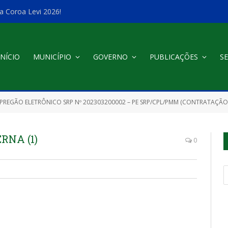
a Coroa Levi 2026!
INÍCIO
MUNICÍPIO
GOVERNO
PUBLICAÇÕES
SE
PREGÃO ELETRÔNICO SRP Nº 202303200002 – PE SRP/CPL/PMM (CONTRATAÇÃO DE EMPRESA FORNECEDORA DE G
RNA (1)
0