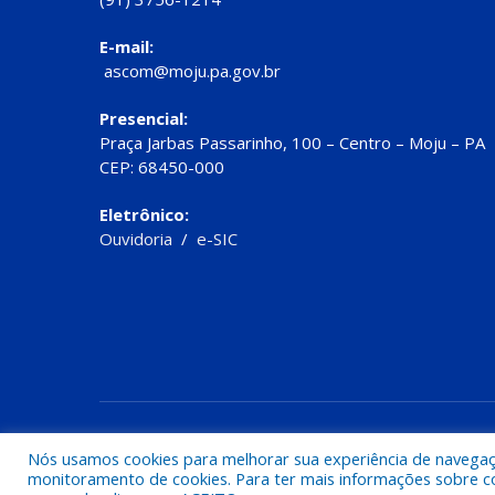
E-mail:
ascom@moju.pa.gov.br
Presencial:
Praça Jarbas Passarinho, 100 – Centro – Moju – PA
CEP: 68450-000
Eletrônico:
Ouvidoria
/
e-SIC
Todos os direitos reservados a Prefeitura de Moju
Nós usamos cookies para melhorar sua experiência de navegação
monitoramento de cookies. Para ter mais informações sobre como