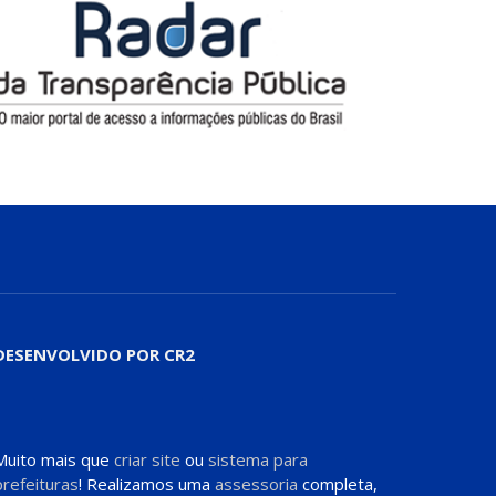
DESENVOLVIDO POR CR2
Muito mais que
criar site
ou
sistema para
prefeituras
! Realizamos uma
assessoria
completa,