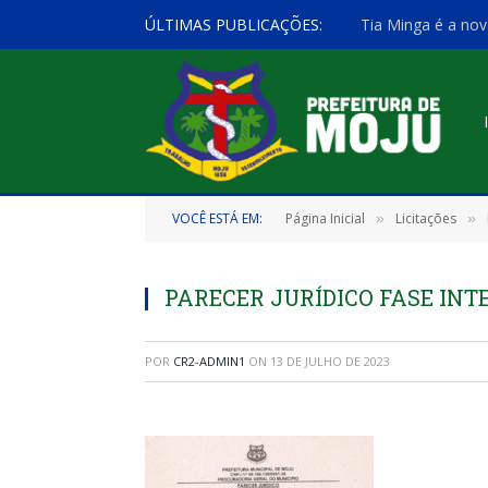
ÚLTIMAS PUBLICAÇÕES:
Tia Minga é a nov
VOCÊ ESTÁ EM:
Página Inicial
Licitações
»
»
PARECER JURÍDICO FASE INTE
POR
CR2-ADMIN1
ON
13 DE JULHO DE 2023