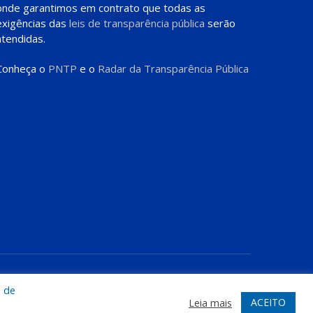
onde garantimos em contrato que todas as
exigências das
leis de transparência pública
serão
atendidas.
Conheça o
PNTP
e o
Radar da Transparência Pública
te
Acessar Área Administrativa
Acessar o Webmail
a de
ACEITO
Leia mais