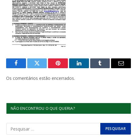
Facebook
Twitter
Pinterest
LinkedIn
Tumblr
E-
mail
Os comentários estão encerrados.
NÃO ENCONTROU O QUE QUERIA?