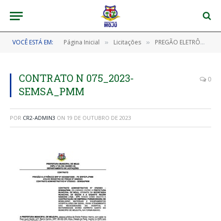
VOCÊ ESTÁ EM:
Página Inicial
Licitações
PREGÃO ELETRÔNICO SRP Nº 202306070008 – PE SRP/CPL/PMM (CONTRATAÇÃO DE EMPRESA FORNECEDORA DE MOBILIÁRIO, MATERIAIS E EQUIPAMENTOS HOSPITALARES EM GERAL)
»
»
CONTRATO N 075_2023-
0
SEMSA_PMM
POR
CR2-ADMIN3
ON
19 DE OUTUBRO DE 2023