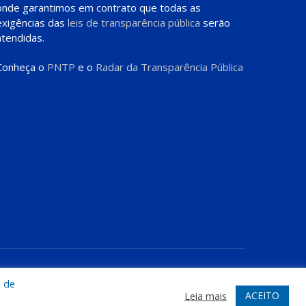
onde garantimos em contrato que todas as
exigências das
leis de transparência pública
serão
atendidas.
Conheça o
PNTP
e o
Radar da Transparência Pública
te
Acessar Área Administrativa
Acessar o Webmail
a de
ACEITO
Leia mais