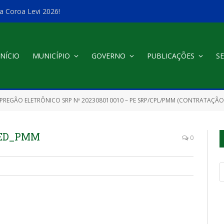
a Coroa Levi 2026!
INÍCIO
MUNICÍPIO
GOVERNO
PUBLICAÇÕES
SE
PREGÃO ELETRÔNICO SRP Nº 202308010010 – PE SRP/CPL/PMM (CONTRATAÇÃO DE EMPRESA ESPECIALIZADA NA PRESTAÇÃO DOS SERVIÇOS DE LOCAÇÃO E FORNECIMENTO DE: ESTRUTURAS MODULARES DIVERSAS, MATERIAIS E EQUIPAMENTOS DE SONORIZAÇÃO E ILUMINAÇÃO, MÃO-
MED_PMM
0