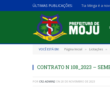
ÚLTIMAS PUBLICAÇÕES:
Tia Minga é a nov
VOCÊ ESTÁ EM:
Página Inicial
Licitações
»
»
CONTRATO N 108_2023 – SE
POR
CR2-ADMIN2
ON
20 DE NOVEMBRO DE 2023