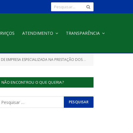
RVIÇOS
ATENDIMENTO
TRANSPARÊNCIA
DE-OBRA ESPECIALIZADA E EQUIPES DE APOIO, SHOWS MUSICAIS (ATRAÇÕES REGIONAIS E NACIONAIS) E ATRAÇÕES CULTURAIS (GRUPOS DE DANÇA) E SHOWS PIROTÉCNICOS)
NÃO ENCONTROU O QUE QUERIA?