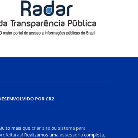
DESENVOLVIDO POR CR2
Muito mais que
criar site
ou
sistema para
prefeituras
! Realizamos uma
assessoria
completa,