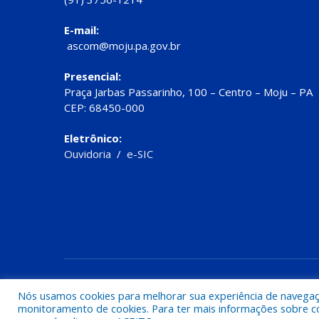
E-mail:
ascom@moju.pa.gov.br
Presencial:
Praça Jarbas Passarinho, 100 – Centro – Moju – PA
CEP: 68450-000
Eletrônico:
Ouvidoria
/
e-SIC
Todos os direitos reservados a Prefeitura de Moju
Nós usamos cookies para melhorar sua experiência de navegação
monitoramento de cookies. Para ter mais informações sobre como