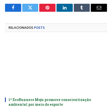
Facebook
Twitter
Pinterest
LinkedIn
Tumblr
E-
mail
RELACIONADOS
POSTS
1ª EcoRunners Moju promove conscientização
ambiental por meio do esporte