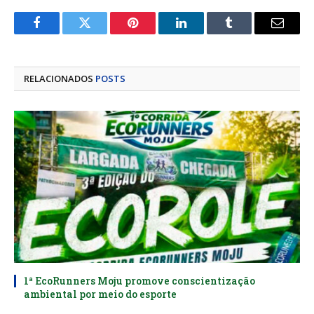
Facebook
Twitter
Pinterest
LinkedIn
Tumblr
E-
mail
RELACIONADOS
POSTS
1ª EcoRunners Moju promove conscientização
ambiental por meio do esporte