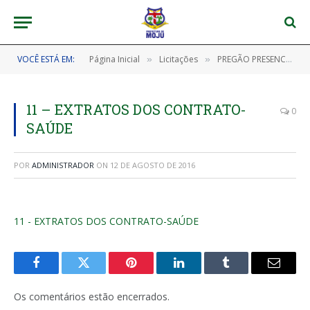
VOCÊ ESTÁ EM:
Página Inicial
Licitações
PREGÃO PRESENCIAL N° 012/2016
»
»
11 – EXTRATOS DOS CONTRATO-
0
SAÚDE
POR
ADMINISTRADOR
ON
12 DE AGOSTO DE 2016
11 - EXTRATOS DOS CONTRATO-SAÚDE
Facebook
Twitter
Pinterest
LinkedIn
Tumblr
E-
mail
Os comentários estão encerrados.