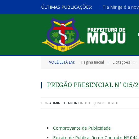
ÚLTIMAS PUBLICAÇÕES:
Tia Minga é a nov
VOCÊ ESTÁ EM:
Página Inicial
Licitações
»
»
PREGÃO PRESENCIAL N° 015/2
POR
ADMINISTRADOR
ON
15 DE JUNHO DE 2016
Comprovante de Publicidade
Extrato de Publicação do Contrato Nº 044