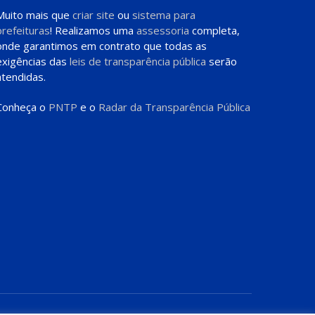
Muito mais que
criar site
ou
sistema para
prefeituras
! Realizamos uma
assessoria
completa,
onde garantimos em contrato que todas as
exigências das
leis de transparência pública
serão
atendidas.
Conheça o
PNTP
e o
Radar da Transparência Pública