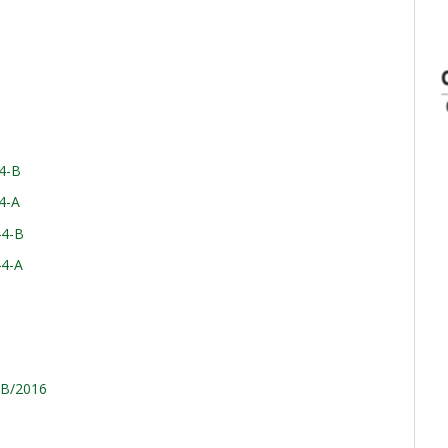
4-B
4-A
44-B
44-A
-B/2016