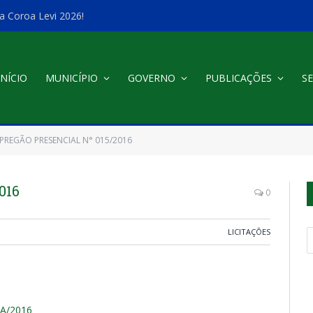
a Coroa Levi 2026!
INÍCIO
MUNICÍPIO
GOVERNO
PUBLICAÇÕES
SE
PREGÃO PRESENCIAL N° 015/2016
016
0
LICITAÇÕES
-A/2016