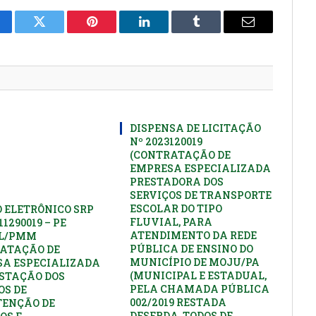
cebook
Twitter
Pinterest
LinkedIn
Tumblr
E-
mail
DISPENSA DE LICITAÇÃO
Nº 2023120019
(CONTRATAÇÃO DE
EMPRESA ESPECIALIZADA
PRESTADORA DOS
SERVIÇOS DE TRANSPORTE
ESCOLAR DO TIPO
 ELETRÔNICO SRP
FLUVIAL, PARA
11290019 – PE
ATENDIMENTO DA REDE
PL/PMM
PÚBLICA DE ENSINO DO
ATAÇÃO DE
MUNICÍPIO DE MOJU/PA
A ESPECIALIZADA
(MUNICIPAL E ESTADUAL,
STAÇÃO DOS
PELA CHAMADA PÚBLICA
OS DE
002/2019 RESTADA
ENÇÃO DE
DESERDA, TODOS DE