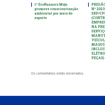
1ª EcoRunners Moju
PREGÃO
promove conscientização
Nº 2023
ambiental por meio do
SRP/C
esporte
(CONTR
EMPRES
NA PRE
SERVIÇ
MANUT
VEÍCUL
MAQUI
INCLUI
ELÉTRI
PEÇAS)
Os comentários estão encerrados.