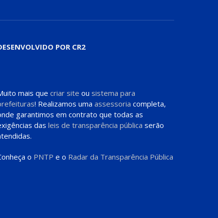
DESENVOLVIDO POR CR2
Muito mais que
criar site
ou
sistema para
prefeituras
! Realizamos uma
assessoria
completa,
onde garantimos em contrato que todas as
exigências das
leis de transparência pública
serão
atendidas.
Conheça o
PNTP
e o
Radar da Transparência Pública