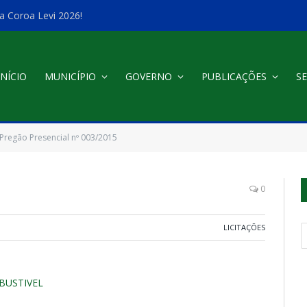
a Coroa Levi 2026!
INÍCIO
MUNICÍPIO
GOVERNO
PUBLICAÇÕES
SE
Pregão Presencial nº 003/2015
0
LICITAÇÕES
BUSTIVEL