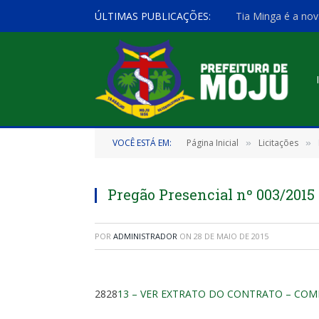
ÚLTIMAS PUBLICAÇÕES:
Tia Minga é a nov
VOCÊ ESTÁ EM:
Página Inicial
Licitações
»
»
Pregão Presencial nº 003/2015
POR
ADMINISTRADOR
ON
28 DE MAIO DE 2015
2828
13 – VER EXTRATO DO CONTRATO – COM