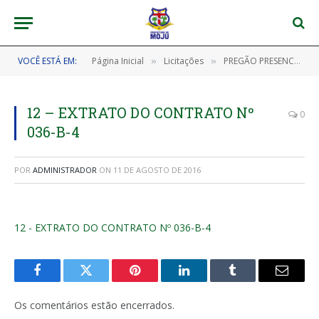
VOCÊ ESTÁ EM:
Página Inicial
Licitações
PREGÃO PRESENCIAL Nº 009/2016
»
»
12 – EXTRATO DO CONTRATO Nº
0
036-B-4
POR
ADMINISTRADOR
ON
11 DE AGOSTO DE 2016
12 - EXTRATO DO CONTRATO Nº 036-B-4
Facebook
Twitter
Pinterest
LinkedIn
Tumblr
E-
mail
Os comentários estão encerrados.