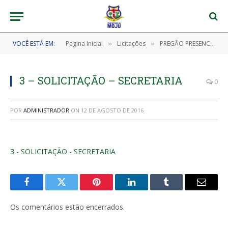
VOCÊ ESTÁ EM:
Página Inicial
Licitações
PREGÃO PRESENCIAL Nº 010/2016
»
»
3 – SOLICITAÇÃO – SECRETARIA
0
POR
ADMINISTRADOR
ON
12 DE AGOSTO DE 2016
3 - SOLICITAÇÃO - SECRETARIA
Facebook
Twitter
Pinterest
LinkedIn
Tumblr
E-
mail
Os comentários estão encerrados.