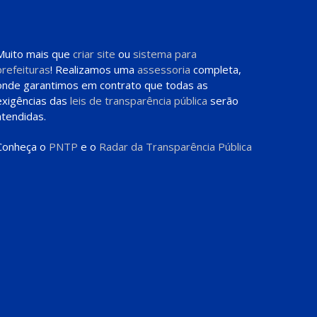
Muito mais que
criar site
ou
sistema para
prefeituras
! Realizamos uma
assessoria
completa,
onde garantimos em contrato que todas as
exigências das
leis de transparência pública
serão
atendidas.
Conheça o
PNTP
e o
Radar da Transparência Pública