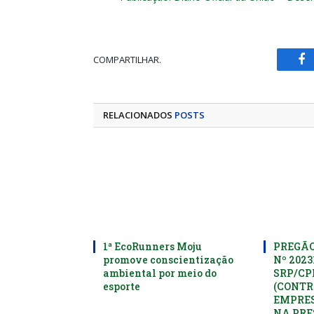
COMPARTILHAR.
Fa
RELACIONADOS
POSTS
1ª EcoRunners Moju
PREGÃO
promove conscientização
Nº 2023
ambiental por meio do
SRP/C
esporte
(CONTR
EMPRES
NA PRE