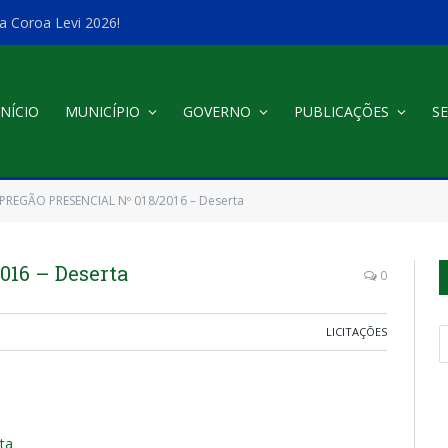
a Coroa Levi 2026!
INÍCIO
MUNICÍPIO
GOVERNO
PUBLICAÇÕES
SE
PREGÃO PRESENCIAL Nº 018/2016 – Deserta
16 – Deserta
0
LICITAÇÕES
rta