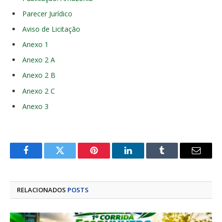
Parecer Jurídico
Aviso de Licitação
Anexo 1
Anexo 2 A
Anexo 2 B
Anexo 2 C
Anexo 3
Facebook
Twitter
Pinterest
LinkedIn
Tumblr
E-
mail
RELACIONADOS
POSTS